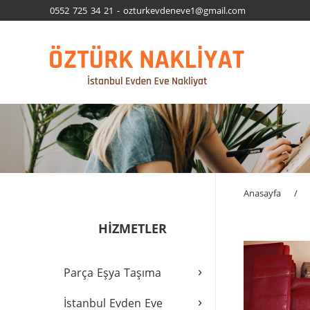
0552 725 34 21 - ozturkevdeneve1@gmail.com
Anasayfa
/
HİZMETLER
›
Parça Eşya Taşıma
›
İstanbul Evden Eve