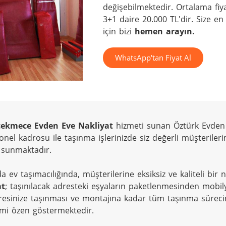
değişebilmektedir. Ortalama fiya
3+1 daire 20.000 TL'dir. Size en
için bizi 
hemen arayın.
WhatsApp'tan Fiyat Al
ekmece Evden Eve Nakliyat
 hizmeti sunan Öztürk Evden E
onel kadrosu ile taşınma işlerinizde siz değerli müşterilerim
 sunmaktadır.

a ev taşımacılığında, müşterilerine eksiksiz ve kaliteli bir
at
; taşınılacak adresteki eşyaların paketlenmesinden mobily
resinize taşınması ve montajına kadar tüm taşınma süreci
ami özen göstermektedir.
