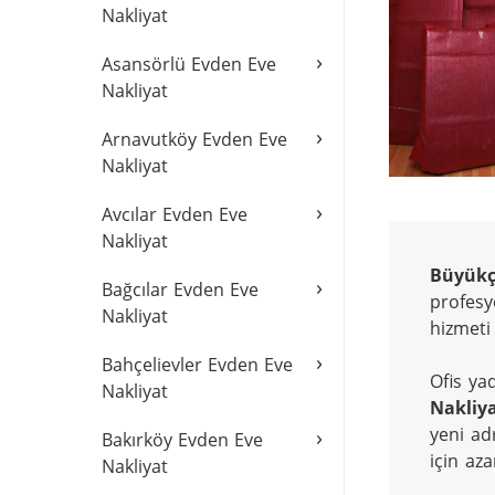
Nakliyat
›
Asansörlü Evden Eve
Nakliyat
›
Arnavutköy Evden Eve
Nakliyat
›
Avcılar Evden Eve
Nakliyat
Büyükç
›
Bağcılar Evden Eve
profesy
Nakliyat
hizmeti
›
Bahçelievler Evden Eve
Ofis yad
Nakliyat
Nakliy
yeni ad
›
Bakırköy Evden Eve
için az
Nakliyat