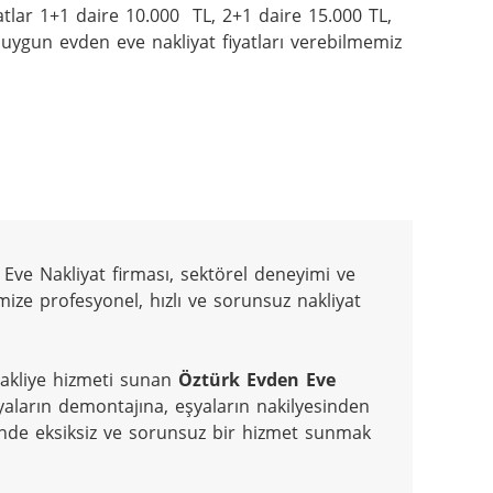
tlar 1+1 daire 10.000  TL, 2+1 daire 15.000 TL, 
 uygun evden eve nakliyat fiyatları verebilmemiz 
ve Nakliyat firması, sektörel deneyimi ve 
ize profesyonel, hızlı ve sorunsuz nakliyat 
 nakliye hizmeti sunan 
Öztürk Evden Eve 
aların demontajına, eşyaların nakilyesinden 
nde eksiksiz ve sorunsuz bir hizmet sunmak 