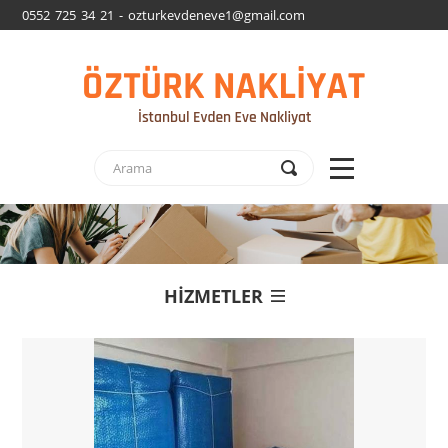
0552 725 34 21 - ozturkevdeneve1@gmail.com
HİZMETLER