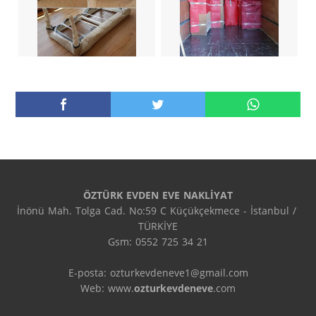
ÖZTÜRK EVDEN EVE NAKLİYAT
İnönü Mah. Tolga Cad. No:59 C Küçükçekmece - İstanbul / 
TÜRKİYE

Gsm: 0552 725 34 21

E-posta: ozturkevdeneve1@gmail.com

Web: www.
ozturkevdeneve
.com